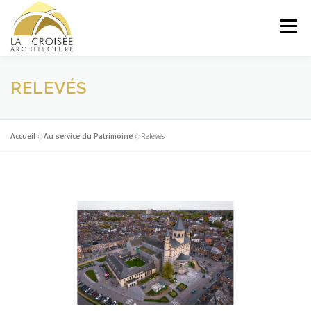
Aller
au
Menu
contenu
AU SERVICE DU PATRIMOINE
PRÉSENTATION
RELEVÉS
EQUIPE
PUBLICATIONS
CONTACT
.
Accueil
»
Au service du Patrimoine
»
Relevés
.